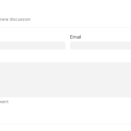
 new discussion
Email
ment