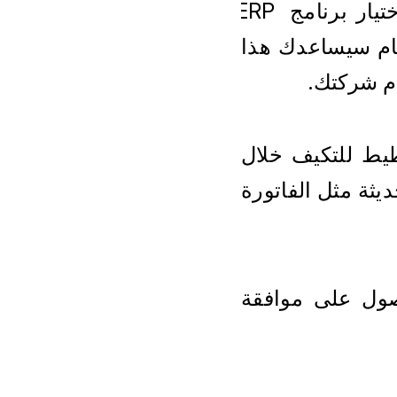
من المهم إشراك جميع المدراء ورؤساء الأقسام في عملية اختيار برنامج ERP 
System. مثل الموظفين والعاملين وادارة الحسابات على النظام سيساعدك هذا 
ام شركتك.
تغيير برنامج ERP System هو عملية معقدة. من المهم التخطيط للتكيف خلال 
فترة التحول من برنامج لاخر .ومواكبة التطورات التكنولوجية الحديثة مثل الفاتورة 
تغيير برنامج ERP System هو استثمار كبير. من المهم الحصول على موافقة 