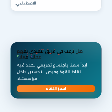
الاصطناعي.
هل ترغب في فريق تنفيذي يفهم
عملك فعلا؟
ابدأ معنا باجتماع تعريفي نحدد فيه
نقاط القوة وفرص التحسين داخل
مؤسستك.
احجز اللقاء