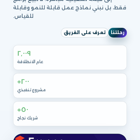
فقط، بل نبني نماذج عمل قابلة للنمو وقابلة
للقياس.
رحلتنا
تعرف على الفريق
٢٬٠٠٩
عام الانطلاقة
٢٠٠+
مشروع تنفيذي
٥٠+
شريك نجاح