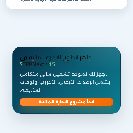
جاهز لتطوير الادارة المالية في
ERPNext v15؟
نجهز لك نموذج تشغيل مالي متكامل
يشمل الإعداد، الترحيل، التدريب، ولوحات
المتابعة.
ابدأ مشروع الادارة المالية