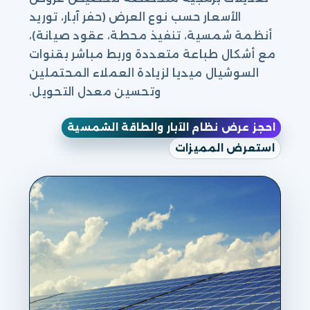
الأسعار حسب نوع العرض (حفر آبار، توريد
أنظمة شمسية، تنفيذ محطة، عقود صيانة)،
مع أشكال طباعة متعددة وربط مباشر بقنوات
السوشيال ميديا لزيادة العملاء المحتملين
وتحسين معدل التحويل.
احجز عرض نظام الآبار والطاقة الشمسية
استعرض المميزات