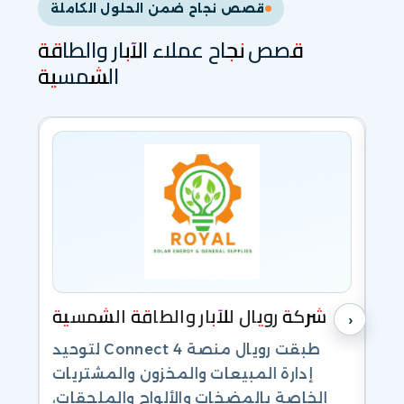
قصص نجاح ضمن الحلول الكاملة
قصص نجاح عملاء الآبار والطاقة
الشمسية
ار
شركة رويال للآبار والطاقة الشمسية
›
‹
ويق
طبقت رويال منصة Connect 4 لتوحيد
والسوشيال ميديا بـ CRM داخل Connect 4،
إدارة المبيعات والمخزون والمشتريات
إلى
الخاصة بالمضخات والألواح والملحقات،
4