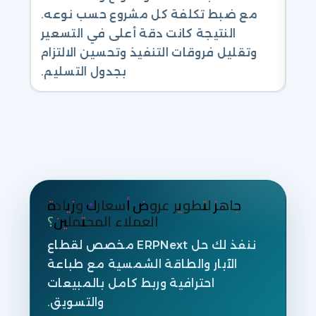
زاد
مع ضبط تكلفة كل مشروع حسب نوعه.
ياس
النتيجة كانت دقة أعلى في التسعير
ال
كثر
وتقليل فروقات التنفيذ وتحسين الالتزام
ة.
بجدول التسليم.
جاهز لتطوير عروض أسعارك وزيادة
العملاء المحتملين؟
ننفذ لك حل ERPNext مخصص لقطاع
الآبار والطاقة الشمسية مع طباعة
احترافية وربط كامل بالمبيعات
والتسويق.